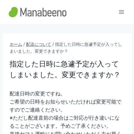
内
容
を
ス
キ
ッ
ホーム
/
配送について
/
指定した日時に急遽予定が入ってし
まいました。変更できますか？
プ
指定した日時に急遽予定が入って
しまいました。変更できますか？
配達日時の変更ですね。
ご希望の日時をお知らせいただければ変更可能で
すのでご連絡ください。
※ただし配達直前の場合はご対応が行き違いにな
ることがございます。予めご了承ください。