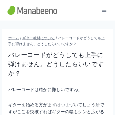
内
容
を
ス
キ
ッ
ホーム
/
ギター教材について
/
バレーコードがどうしても上
手に弾けません。どうしたらいいですか？
プ
バレーコードがどうしても上手に
弾けません。どうしたらいいです
か？
バレーコードは確かに難しいですね。
ギターを始める方がまずはつまづいてしまう所で
すがここを突破すればギターの幅もグンと広がる