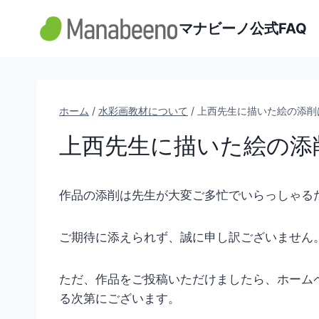
内
マナビーノ公式FAQ
容
を
ス
キ
ッ
ホーム
/
水彩画教材について
/
上西先生に描いた絵の添削
プ
上西先生に描いた絵の添
作品の添削は先生が大変ご多忙でいらっしゃる
ご期待に添えられず、誠に申し訳ございません
ただ、作品をご投稿いただけましたら、ホーム
る次第にございます。