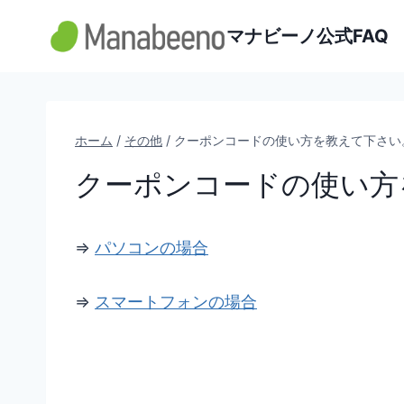
内
マナビーノ公式FAQ
容
を
ス
キ
ッ
ホーム
/
その他
/
クーポンコードの使い方を教えて下さい
プ
クーポンコードの使い方
⇒
パソコンの場合
⇒
スマートフォンの場合