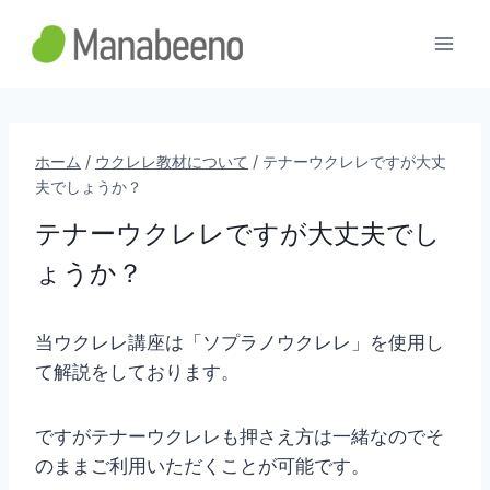
内
容
を
ス
キ
ッ
ホーム
/
ウクレレ教材について
/
テナーウクレレですが大丈
夫でしょうか？
プ
テナーウクレレですが大丈夫でし
ょうか？
当ウクレレ講座は「ソプラノウクレレ」を使用し
て解説をしております。
ですがテナーウクレレも押さえ方は一緒なのでそ
のままご利用いただくことが可能です。