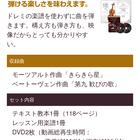
ヴァイオリンの持ち方、構え方から、簡単な
ドレミの楽譜を使わずに曲を弾
曲を弾くまで。
きます。構え方も弾き方も、映
あっという間に弾ける楽しさを味わえます。
像だからとっても分かりやす
い。
収録曲
モーツアルト作曲「きらきら星」
ベートーヴェン作曲「第九 歓びの歌」
セット内容
テキスト教本1冊（118ページ）
レッスン用楽譜1冊
DVD2枚（動画総再生時間：