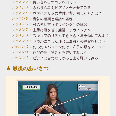
レッスン２：
良い音を出すコツを知ろう
レッスン３：
きらきら星をピアノと合わせてみる
レッスン４：
ヴァイオリンの片付け方、困ったときは？
レッスン５：
音符の種類と楽譜の基礎
レッスン６：
弓の使い方（ボウイング）の練習
レッスン７：
上手に弓を使う練習（ボウイング２）
レッスン８：
スキップのリズムできらきら星を
弾いてみよう
レッスン９：
３つが固まった形（三連符）の
練習をしよう
レッスン10：
たった４パターンだけ。
左手の形をマスター。
レッスン11：
歓びの歌（第九）を弾いてみよう
レッスン12：
ピアノと合わせてかっこよく弾いてみる
最後のあいさつ