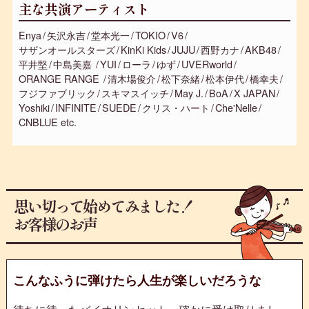
主な共演アーティスト
Enya
矢沢永吉
堂本光一
TOKIO
V6
サザンオールスターズ
KinKi Kids
JUJU
西野カナ
AKB48
平井堅
中島美嘉
YUI
ローラ
ゆず
UVERworld
ORANGE RANGE
清木場俊介
松下奈緒
松本伊代
橋幸夫
フジファブリック
スキマスイッチ
May J.
BoA
X JAPAN
Yoshiki
INFINITE
SUEDE
クリス・ハート
Che'Nelle
CNBLUE etc.
思い切って始めてみました！
お客様のお声
こんなふうに弾けたら人生が楽しいだろうな