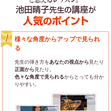
「これなら、自分で弾けそうだ！」と思えるレ
ッスン。池田先生のレッスンが今、人気の理由
様々な角度からアップで見られ
る
先生の弾き方を
あなたの
視点から
見たり
正面から
見たり。
色々な角度で見られる
から
とっても分か
りやすい。