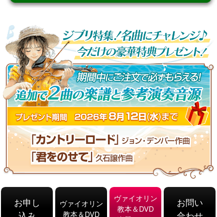
初めてのヴァイオリンを応援します！今なら期間
ヴァイオリン
限定のプレゼントをご用意しています！
お申し
お問い
ヴァイオリン
教本＆DVD
込み
教本＆DVD
合わせ