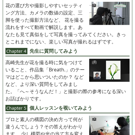
花の選び方や撮影しやすいセッティ
ング方法、カメラの数値の設定、三
脚を使った撮影方法など、 花を撮る
流れをすべて動画で解説します。あ
なたも見て真似をして写真を撮ってみてください。きっ
とこれまでにない、楽しい写真が撮れるはずです。
先生に質問してみよう
Chapter 4
高崎先生が花を撮る時に気をつけて
いること、作品集「Breath.」のテー
マはどこから思いついたのか？ など
など、より深い質問をしてみまし
た。「へ～そうなんだ！」と撮影の際の参考になる深い
お話ばかりです。
個人レッスンを覗いてみよう
Chapter 5
プロと素人の構図の決め方って何が
違うんでしょう？その答えがわかり
ます。 少し構図や光の当て方を変え