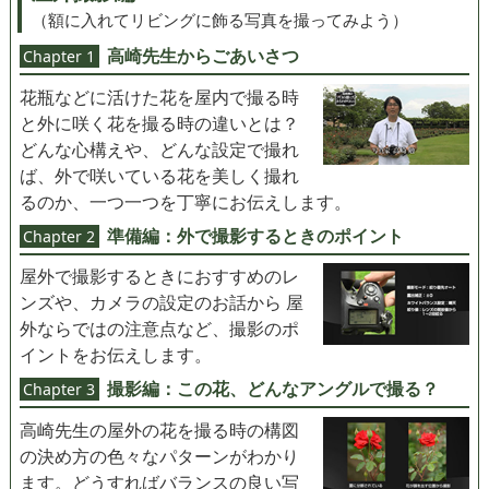
（額に入れてリビングに飾る写真を撮ってみよう）
高崎先生からごあいさつ
Chapter 1
花瓶などに活けた花を屋内で撮る時
と外に咲く花を撮る時の違いとは？
どんな心構えや、どんな設定で撮れ
ば、外で咲いている花を美しく撮れ
るのか、一つ一つを丁寧にお伝えします。
準備編：外で撮影するときのポイント
Chapter 2
屋外で撮影するときにおすすめのレ
ンズや、カメラの設定のお話から 屋
外ならではの注意点など、撮影のポ
イントをお伝えします。
撮影編：この花、どんなアングルで撮る？
Chapter 3
高崎先生の屋外の花を撮る時の構図
の決め方の色々なパターンがわかり
ます。どうすればバランスの良い写