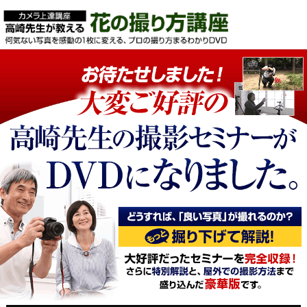
わずか３ステップで写真が上手くなる!!一眼レフ
カメラ上達講座～何気ない写真を感動の１枚に変
える、プロの撮り方まるわかりDVD ～