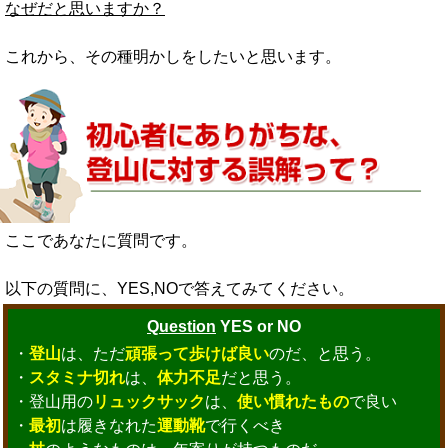
なぜだと思いますか？
これから、その種明かしをしたいと思います。
ここであなたに質問です。
以下の質問に、YES,NOで答えてみてください。
Question
YES or NO
・
登山
は、ただ
頑張って歩けば良い
のだ、と思う。
・
スタミナ切れ
は、
体力不足
だと思う。
・登山用の
リュックサック
は、
使い慣れたもの
で良い
・
最初
は履きなれた
運動靴
で行くべき