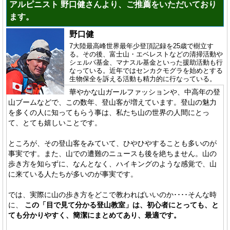
アルピニスト 野口健さんより、ご推薦をいただいており
ます。
野口健
7大陸最高峰世界最年少登頂記録を25歳で樹立す
る。その後、富士山・エベレストなどの清掃活動や
シェルパ基金、マナスル基金といった援助活動も行
なっている。近年ではセンカクモグラを始めとする
生物保全を訴える活動も精力的に行なっている。
華やかな山ガールファッションや、中高年の登
山ブームなどで、この数年、登山客が増えています。登山の魅力
を多くの人に知ってもらう事は、私たち山の世界の人間にとっ
て、とても嬉しいことです。
ところが、その登山客をみていて、ひやひやすることも多いのが
事実です。また、山での遭難のニュースも後を絶ちません。山の
歩き方を知らずに、なんとなく、ハイキングのような感覚で、山
に来ている人たちが多いのが事実です。
では、実際に山の歩き方をどこで教わればいいのか････そんな時
に、
この「目で見て分かる登山教室」は、初心者にとっても、と
ても分かりやすく、簡潔にまとめてあり、最適です。