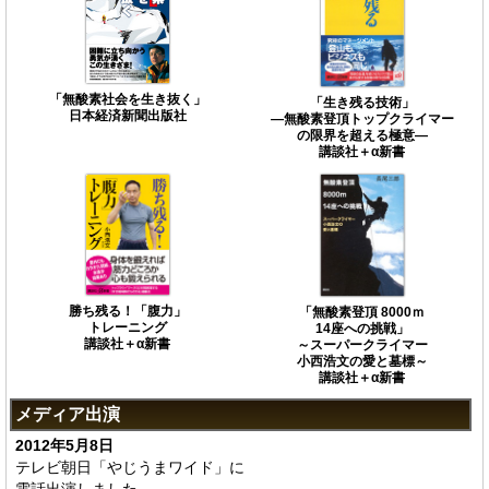
「無酸素社会を生き抜く」
「生き残る技術」
日本経済新聞出版社
―無酸素登頂トップクライマー
の限界を超える極意―
講談社＋α新書
勝ち残る！「腹力」
「無酸素登頂 8000ｍ
トレーニング
14座への挑戦」
講談社＋α新書
～スーパークライマー
小西浩文の愛と墓標～
講談社＋α新書
メディア出演
2012年5月8日
テレビ朝日「やじうまワイド」に