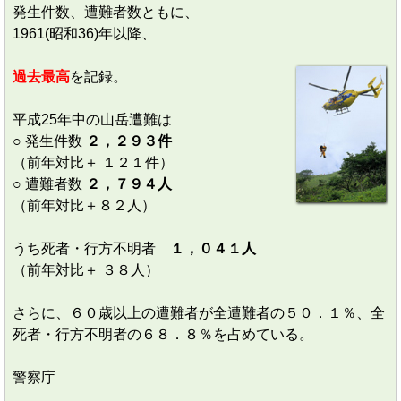
発生件数、遭難者数ともに、
1961(昭和36)年以降、
過去最高
を記録。
平成25年中の山岳遭難は
○ 発生件数
２，２９３件
（前年対比＋ １２１件）
○ 遭難者数
２，７９４人
（前年対比＋８２人）
うち死者・行方不明者
１，０４１人
（前年対比＋ ３８人）
さらに、６０歳以上の遭難者が全遭難者の５０．１％、全
死者・行方不明者の６８．８％を占めている。
警察庁