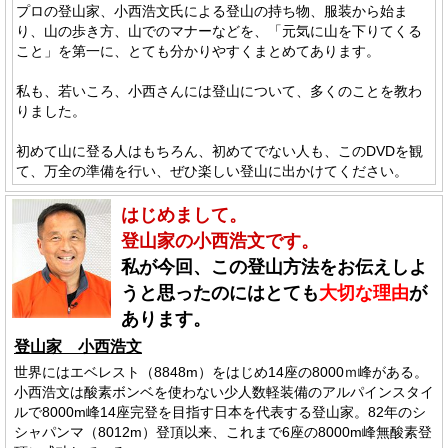
プロの登山家、小西浩文氏による登山の持ち物、服装から始ま
り、山の歩き方、山でのマナーなどを、「元気に山を下りてくる
こと」を第一に、とても分かりやすくまとめてあります。
私も、若いころ、小西さんには登山について、多くのことを教わ
りました。
初めて山に登る人はもちろん、初めてでない人も、このDVDを観
て、万全の準備を行い、ぜひ楽しい登山に出かけてください。
はじめまして。
登山家の小西浩文です。
私が今回、この登山方法をお伝えしよ
うと思ったのにはとても
大切な理由
が
あります。
登山家 小西浩文
世界にはエベレスト（8848m）をはじめ14座の8000ｍ峰がある。
小西浩文は酸素ボンベを使わない少人数軽装備のアルパインスタイ
ルで8000m峰14座完登を目指す日本を代表する登山家。82年のシ
シャパンマ（8012m）登頂以来、これまで6座の8000m峰無酸素登