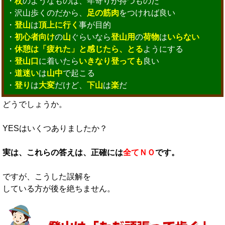
・
杖
のようなものは、年寄りが持つものだ
・沢山歩くのだから、
足の筋肉
をつければ良い
・
登山
は
頂上に行く
事が目的
・
初心者向け
の
山
ぐらいなら
登山用
の
荷物
は
いらない
・
休憩は「疲れた」と感じたら、とる
ようにする
・
登山口
に着いたら
いきなり登っても
良い
・
道迷い
は
山中
で起こる
・
登り
は
大変
だけど、
下山
は
楽
だ
どうでしょうか。
YESはいくつありましたか？
実は、これらの答えは、正確には
全てＮＯ
です。
ですが、こうした誤解を
している方が後を絶ちません。