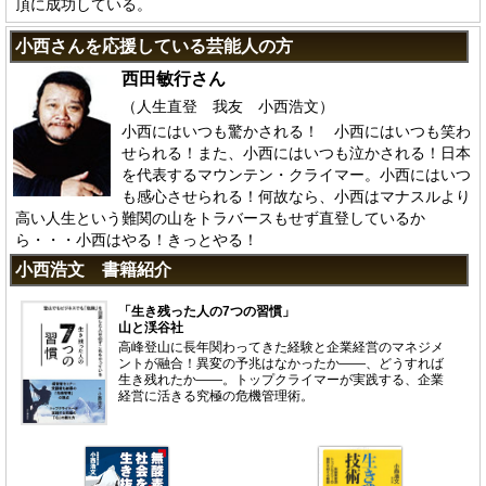
頂に成功している。
小西さんを応援している芸能人の方
西田敏行さん
（人生直登 我友 小西浩文）
小西にはいつも驚かされる！ 小西にはいつも笑わ
せられる！また、小西にはいつも泣かされる！日本
を代表するマウンテン・クライマー。小西にはいつ
も感心させられる！何故なら、小西はマナスルより
高い人生という難関の山をトラバースもせず直登しているか
ら・・・小西はやる！きっとやる！
小西浩文 書籍紹介
「生き残った人の7つの習慣」
山と渓谷社
高峰登山に長年関わってきた経験と企業経営のマネジメ
ントが融合！異変の予兆はなかったか――、どうすれば
生き残れたか――。トップクライマーが実践する、企業
経営に活きる究極の危機管理術。